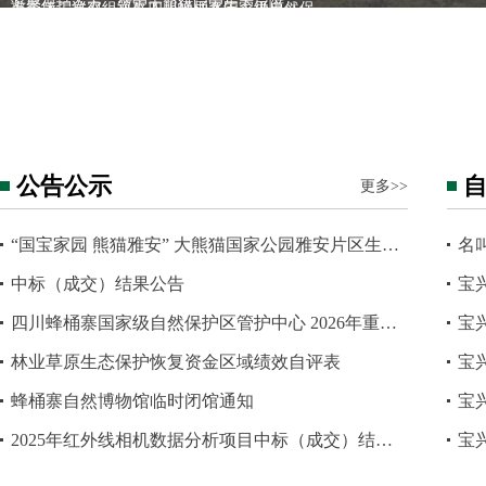
中国科学院成都生物研究所到大熊猫国家公园…
大熊猫国家公园蜂桶寨片区：海拔4120米流石…
探秘生态秘境 践行青春担当| 成职院暑…
凝聚保护合力，筑牢大熊猫国家生态屏障
公告公示
更多>>
“国宝家园 熊猫雅安” 大熊猫国家公园雅安片区生态摄影大赛方案
名
中标（成交）结果公告
宝
四川蜂桶寨国家级自然保护区管护中心 2026年重点区域巡护实时监控服务项目竞争性谈判公…
宝
林业草原生态保护恢复资金区域绩效自评表
宝
蜂桶寨自然博物馆临时闭馆通知
宝
2025年红外线相机数据分析项目中标（成交）结果公告
宝