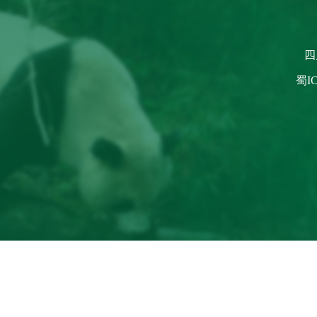
四
蜀IC