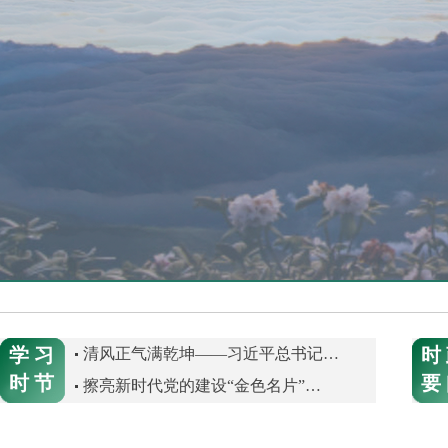
学 习
时
清风正气满乾坤——习近平总书记…
时 节
要
擦亮新时代党的建设“金色名片”…