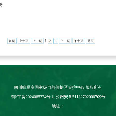
级
1
首页
上十页
上一页
2
3
下一页
下十页
尾页
四川蜂桶寨国家级自然保护区管护中心 版权所有
蜀ICP备2024085374号
川公网安备51182702000709号
地址：